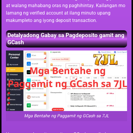
at walang mahabang oras ng paghihintay. Kailangan mo
lamang ng verified account at ilang minuto upang
makumpleto ang iyong deposit transaction.
Detalyadong Gabay sa Pagdeposito gamit ang
GCash
Mga Bentahe ng Paggamit ng GCash sa 7JL