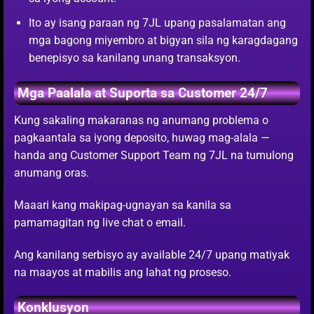
Ito ay isang paraan ng 7JL upang pasalamatan ang
mga bagong miyembro at bigyan sila ng karagdagang
benepisyo sa kanilang unang transaksyon.
Mga Paalala at Suporta sa Customer 24/7
Kung sakaling makaranas ng anumang problema o
pagkaantala sa iyong deposito, huwag mag-alala —
handa ang Customer Support Team ng 7JL na tumulong
anumang oras.
Maaari kang makipag-ugnayan sa kanila sa
pamamagitan ng live chat o email.
Ang kanilang serbisyo ay available 24/7 upang matiyak
na maayos at mabilis ang lahat ng proseso.
Konklusyon