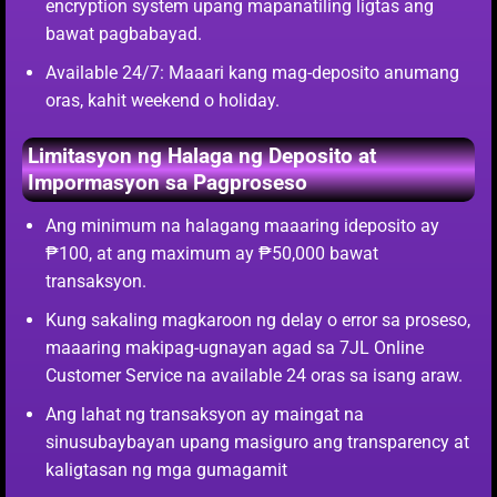
encryption system upang mapanatiling ligtas ang
bawat pagbabayad.
Available 24/7: Maaari kang mag-deposito anumang
oras, kahit weekend o holiday.
Limitasyon ng Halaga ng Deposito at
Impormasyon sa Pagproseso
Ang minimum na halagang maaaring ideposito ay
₱100, at ang maximum ay ₱50,000 bawat
transaksyon.
Kung sakaling magkaroon ng delay o error sa proseso,
maaaring makipag-ugnayan agad sa 7JL Online
Customer Service na available 24 oras sa isang araw.
Ang lahat ng transaksyon ay maingat na
sinusubaybayan upang masiguro ang transparency at
kaligtasan ng mga gumagamit