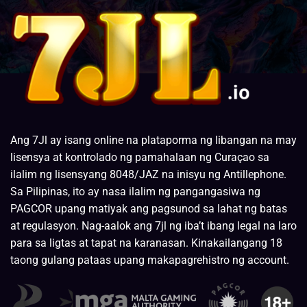
Ang 7Jl ay isang online na plataporma ng libangan na may
lisensya at kontrolado ng pamahalaan ng Curaçao sa
ilalim ng lisensyang 8048/JAZ na inisyu ng Antillephone.
Sa Pilipinas, ito ay nasa ilalim ng pangangasiwa ng
PAGCOR upang matiyak ang pagsunod sa lahat ng batas
at regulasyon. Nag-aalok ang 7jl ng iba’t ibang legal na laro
para sa ligtas at tapat na karanasan. Kinakailangang 18
taong gulang pataas upang makapagrehistro ng account.